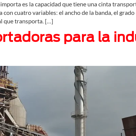
importa es la capacidad que tiene una cinta transp
con cuatro variables: el ancho de la banda, el grado d
al que transporta. […]
tadoras para la indu